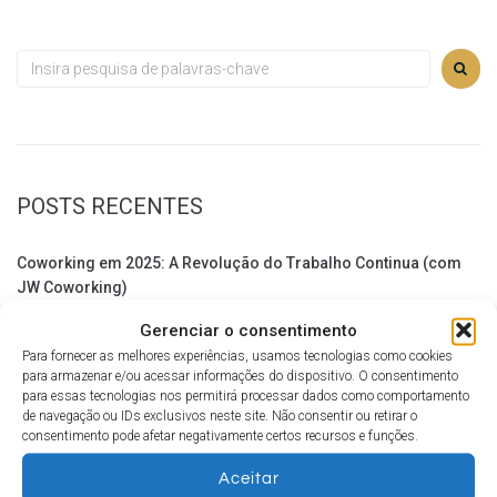
POSTS RECENTES
Coworking em 2025: A Revolução do Trabalho Continua (com
JW Coworking)
Gerenciar o consentimento
Descubra as Vantagens de um Escritório Virtual em Mossoró
Para fornecer as melhores experiências, usamos tecnologias como cookies
com o JW Coworking
para armazenar e/ou acessar informações do dispositivo. O consentimento
para essas tecnologias nos permitirá processar dados como comportamento
Coworking em Mossoró: O Futuro do Trabalho Colaborativo
de navegação ou IDs exclusivos neste site. Não consentir ou retirar o
consentimento pode afetar negativamente certos recursos e funções.
As Dificuldades de Empreender e Como Superá-las
Aceitar