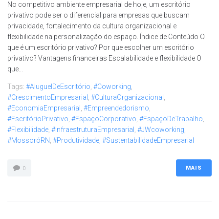
No competitivo ambiente empresarial de hoje, um escritório
privativo pode ser o diferencial para empresas que buscam
privacidade, fortalecimento da cultura organizacional e
flexibilidade na personalização do espaço. Índice de Conteúdo O
que é um escritório privativo? Por que escolher um escritório
privativo? Vantagens financeiras Escalabilidade e flexibilidade O
que...
Tags:
#AluguelDeEscritório
,
#Coworking
,
#CrescimentoEmpresarial
,
#CulturaOrganizacional
,
#EconomiaEmpresarial
,
#Empreendedorismo
,
#EscritórioPrivativo
,
#EspaçoCorporativo
,
#EspaçoDeTrabalho
,
#Flexibilidade
,
#InfraestruturaEmpresarial
,
#JWcoworking
,
#MossoróRN
,
#Produtividade
,
#SustentabilidadeEmpresarial
MAIS
0