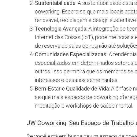
Sustentabilidade
: A sustentabilidade está
coworking. Espera-se que mais locais adot
renovável, reciclagem e design sustentável
Tecnologia Avançada
: A integração de tecn
Internet das Coisas (IoT), pode melhorar a
de reserva de salas de reunião até soluçõ
Comunidades Especializadas
: A tendênci
especializados em determinados setores ou
outros. Isso permitirá que os membros se
interesses e desafios semelhantes.
Bem-Estar e Qualidade de Vida
: A ênfase 
se que mais espaços de coworking ofereça
meditação e workshops de saúde mental.
JW Coworking: Seu Espaço de Trabalho
Se você está em busca de um espaço de cow