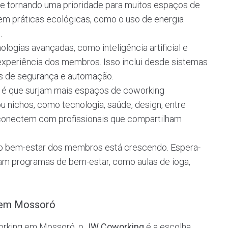
 se tornando uma prioridade para muitos espaços de
em práticas ecológicas, como o uso de energia
.
ologias avançadas, como inteligência artificial e
 experiência dos membros. Isso inclui desde sistemas
es de segurança e automação.
a é que surjam mais espaços de coworking
 nichos, como tecnologia, saúde, design, entre
 conectem com profissionais que compartilham
no bem-estar dos membros está crescendo. Espera-
m programas de bem-estar, como aulas de ioga,
 em Mossoró
orking em Mossoró, o
JW Coworking
é a escolha