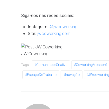
Siga-nos nas redes sociais:
Instagram:
@jwcoworking
Site:
jwcoworking.com
JW Coworking
Tags:
#ComunidadeCriativa
#CoworkingMossoró
#EspaçoDeTrabalho
#Inovação
#JWcoworkin