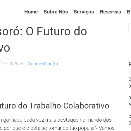
Home
Sobre Nós
Serviços
Reservas
B
ró: O Futuro do
vo
u
17/09/2024
0 comentário(s)
C
(
D
uro do Trabalho Colaborativo
M
C
em ganhado cada vez mais destaque no mundo dos
C
 por que ele está se tornando tão popular? Vamos