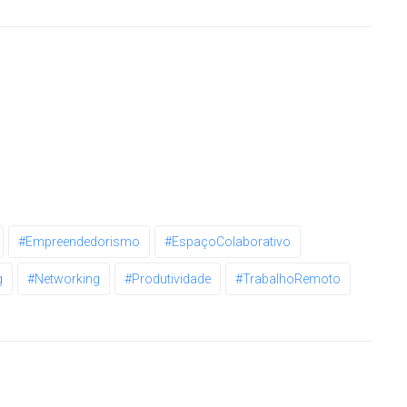
#Empreendedorismo
#EspaçoColaborativo
g
#Networking
#Produtividade
#TrabalhoRemoto