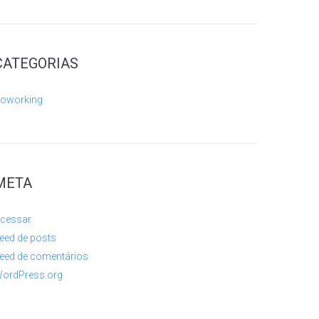
CATEGORIAS
oworking
META
cessar
eed de posts
eed de comentários
ordPress.org