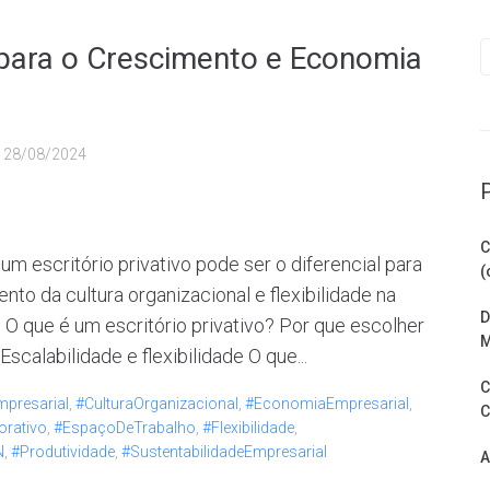
e para o Crescimento e Economia
u
28/08/2024
C
m escritório privativo pode ser o diferencial para
(
to da cultura organizacional e flexibilidade na
D
O que é um escritório privativo? Por que escolher
M
scalabilidade e flexibilidade O que...
C
presarial
,
#CulturaOrganizacional
,
#EconomiaEmpresarial
,
C
rativo
,
#EspaçoDeTrabalho
,
#Flexibilidade
,
N
,
#Produtividade
,
#SustentabilidadeEmpresarial
A