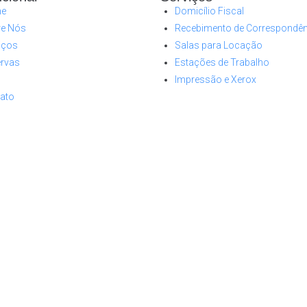
e
Domicílio Fiscal
re Nós
Recebimento de Correspondê
iços
Salas para Locação
rvas
Estações de Trabalho
Impressão e Xerox
ato