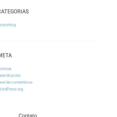
CATEGORIAS
oworking
META
cessar
eed de posts
eed de comentários
ordPress.org
Contato