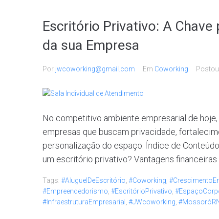
Escritório Privativo: A Chav
da sua Empresa
Por
jwcoworking@gmail.com
Em
Coworking
Posto
No competitivo ambiente empresarial de hoje, u
empresas que buscam privacidade, fortalecimen
personalização do espaço. Índice de Conteúdo 
um escritório privativo? Vantagens financeiras E
Tags:
#AluguelDeEscritório
,
#Coworking
,
#CrescimentoEm
#Empreendedorismo
,
#EscritórioPrivativo
,
#EspaçoCorpo
#InfraestruturaEmpresarial
,
#JWcoworking
,
#MossoróR