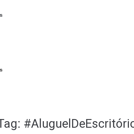
s
s
Tag:
#AluguelDeEscritóri