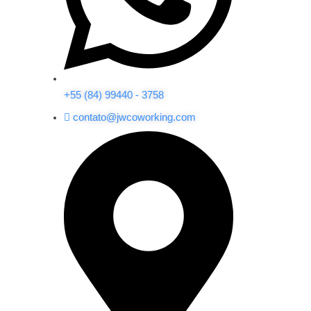
+55 (84) 99440 - 3758
contato@jwcoworking.com