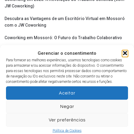
JW Coworking)
Descubra as Vantagens de um Escritório Virtual em Mossoró
com o JW Coworking
Coworking em Mossoró: O Futuro do Trabalho Colaborativo
As Dificuldades de Empreender e Como Superá-las
Gerenciar o consentimento
Para fornecer as melhores experiências, usamos tecnologias como cookies
Potencialize Seu Sucesso: O Poder de Uma Localização
para armazenar e/ou acessar informações do dispositivo. O consentimento
Estratégica!
para essas tecnologias nos permitirá processar dados como comportamento
de navegação ou IDs exclusivos neste site. Não consentir ou retirar o
consentimento pode afetar negativamente certos recursos e funções.
Aceitar
COMENTÁRIOS
Negar
Ver preferências
Política de Cookies