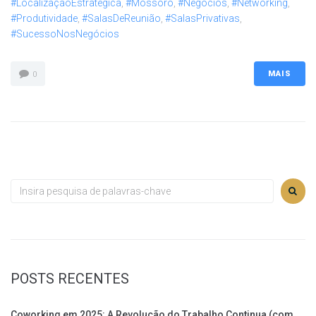
#LocalizaçãoEstratégica
,
#Mossoró
,
#Negócios
,
#Networking
,
#Produtividade
,
#SalasDeReunião
,
#SalasPrivativas
,
#SucessoNosNegócios
MAIS
0
POSTS RECENTES
Coworking em 2025: A Revolução do Trabalho Continua (com