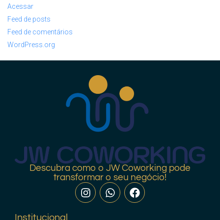
Acessar
Feed de posts
Feed de comentários
WordPress.org
Descubra como o JW Coworking pode
transformar o seu negócio!
Institucional