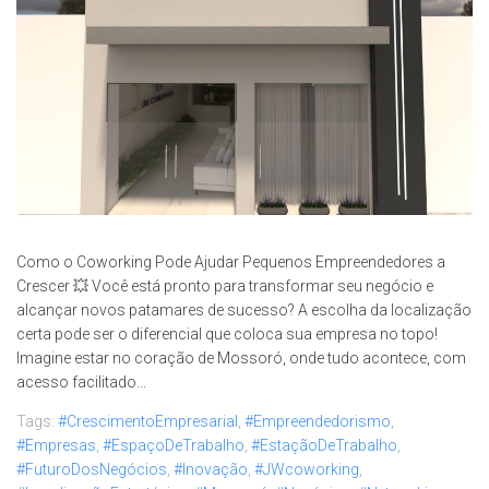
Como o Coworking Pode Ajudar Pequenos Empreendedores a
Crescer 💥 Você está pronto para transformar seu negócio e
alcançar novos patamares de sucesso? A escolha da localização
certa pode ser o diferencial que coloca sua empresa no topo!
Imagine estar no coração de Mossoró, onde tudo acontece, com
acesso facilitado...
Tags:
#CrescimentoEmpresarial
,
#Empreendedorismo
,
#Empresas
,
#EspaçoDeTrabalho
,
#EstaçãoDeTrabalho
,
#FuturoDosNegócios
,
#Inovação
,
#JWcoworking
,