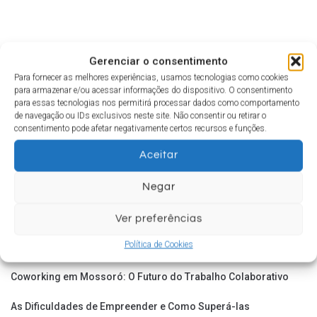
Gerenciar o consentimento
Para fornecer as melhores experiências, usamos tecnologias como cookies
para armazenar e/ou acessar informações do dispositivo. O consentimento
para essas tecnologias nos permitirá processar dados como comportamento
de navegação ou IDs exclusivos neste site. Não consentir ou retirar o
consentimento pode afetar negativamente certos recursos e funções.
POSTS RECENTES
Aceitar
Coworking em 2025: A Revolução do Trabalho Continua (com
Negar
JW Coworking)
Ver preferências
Descubra as Vantagens de um Escritório Virtual em Mossoró
Política de Cookies
com o JW Coworking
Coworking em Mossoró: O Futuro do Trabalho Colaborativo
As Dificuldades de Empreender e Como Superá-las