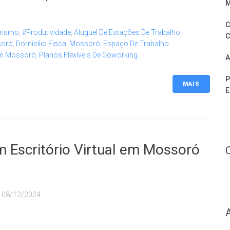
M
.
C
rismo
,
#Produtividade
,
Aluguel De Estações De Trabalho
,
C
soró
,
Domicílio Fiscal Mossoró
,
Espaço De Trabalho
Em Mossoró
,
Planos Flexíveis De Coworking
A
P
MAIS
E
 Escritório Virtual em Mossoró
u
08/12/2024