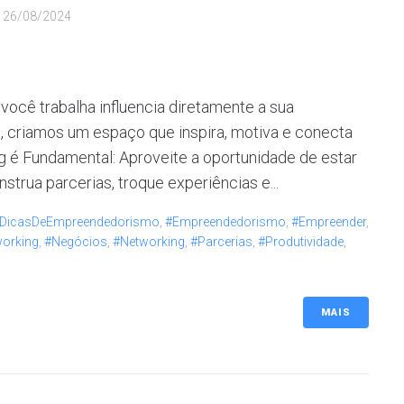
u
26/08/2024
ocê trabalha influencia diretamente a sua
, criamos um espaço que inspira, motiva e conecta
é Fundamental: Aproveite a oportunidade de estar
strua parcerias, troque experiências e...
DicasDeEmpreendedorismo
,
#Empreendedorismo
,
#Empreender
,
orking
,
#Negócios
,
#Networking
,
#Parcerias
,
#Produtividade
,
MAIS