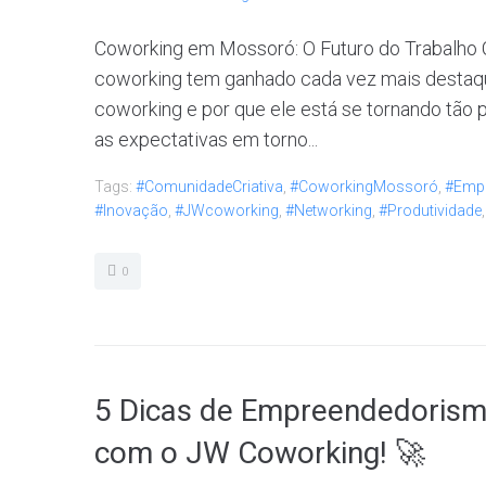
Coworking em Mossoró: O Futuro do Trabalho C
coworking tem ganhado cada vez mais destaq
coworking e por que ele está se tornando tão
as expectativas em torno...
Tags:
#ComunidadeCriativa
,
#CoworkingMossoró
,
#Emp
#Inovação
,
#JWcoworking
,
#Networking
,
#Produtividade
0
5 Dicas de Empreendedorism
com o JW Coworking! 🚀