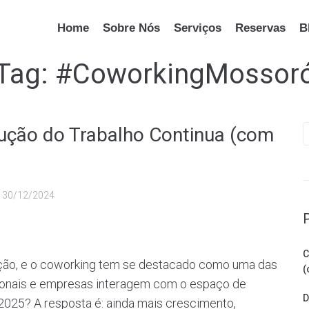
Home
Sobre Nós
Serviços
Reservas
B
Tag:
#CoworkingMossor
ução do Trabalho Continua (com
u
30/12/2024
C
ção, e o coworking tem se destacado como uma das
(
sionais e empresas interagem com o espaço de
D
2025? A resposta é: ainda mais crescimento,