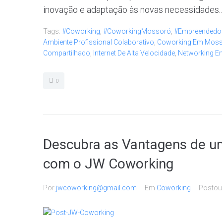
inovação e adaptação às novas necessidades..
Tags:
#Coworking
,
#CoworkingMossoró
,
#Empreendedo
Ambiente Profissional Colaborativo
,
Coworking Em Mos
Compartilhado
,
Internet De Alta Velocidade
,
Networking 
0
Descubra as Vantagens de um
com o JW Coworking
Por
jwcoworking@gmail.com
Em
Coworking
Posto