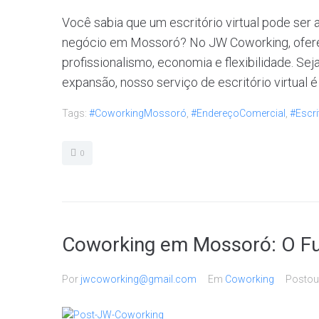
Você sabia que um escritório virtual pode ser 
negócio em Mossoró? No JW Coworking, ofer
profissionalismo, economia e flexibilidade. 
expansão, nosso serviço de escritório virtual é i
Tags:
#CoworkingMossoró
,
#EndereçoComercial
,
#Escri
0
Coworking em Mossoró: O Fut
Por
jwcoworking@gmail.com
Em
Coworking
Posto