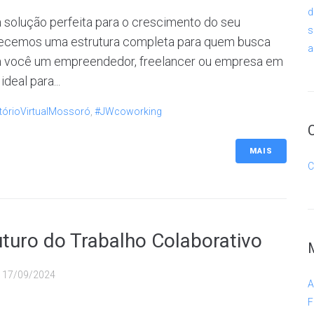
d
a solução perfeita para o crescimento do seu
s
ecemos uma estrutura completa para quem busca
a
Seja você um empreendedor, freelancer ou empresa em
deal para...
tórioVirtualMossoró
,
#JWcoworking
MAIS
C
uro do Trabalho Colaborativo
u
17/09/2024
A
F