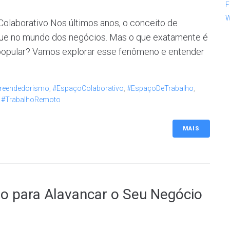
F
W
olaborativo Nos últimos anos, o conceito de
ue no mundo dos negócios. Mas o que exatamente é
 popular? Vamos explorar esse fenômeno e entender
reendedorismo
,
#EspaçoColaborativo
,
#EspaçoDeTrabalho
,
,
#TrabalhoRemoto
MAIS
o para Alavancar o Seu Negócio