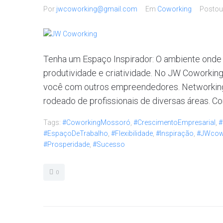
Por
jwcoworking@gmail.com
Em
Coworking
Posto
Tenha um Espaço Inspirador: O ambiente onde v
produtividade e criatividade. No JW Coworking
você com outros empreendedores. Networking 
rodeado de profissionais de diversas áreas. Con
Tags:
#CoworkingMossoró
,
#CrescimentoEmpresarial
,
#
#EspaçoDeTrabalho
,
#Flexibilidade
,
#Inspiração
,
#JWcow
#Prosperidade
,
#Sucesso
0