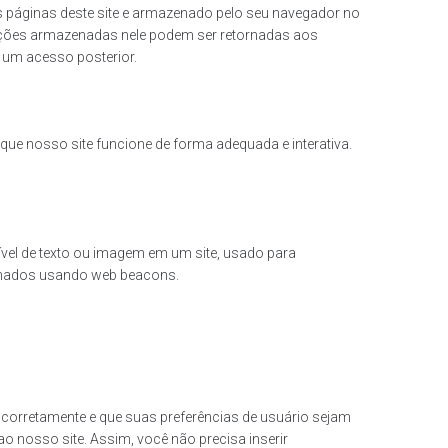
 páginas deste site e armazenado pelo seu navegador no
ações armazenadas nele podem ser retornadas aos
e um acesso posterior.
ue nosso site funcione de forma adequada e interativa.
ível de texto ou imagem em um site, usado para
zenados usando web beacons.
corretamente e que suas preferências de usuário sejam
o nosso site. Assim, você não precisa inserir