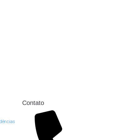
Contato
dências