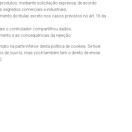
 produtos, mediante solicitação expressa, de acordo
 segredos comerciais e industriais;
to do titular, exceto nos casos previstos no art. 16 da
ais o controlador compartilhou dados;
mento e as consequências da rejeição.
to na parte inferior desta política de cookies. Se tiver
e ouvi-lo, mas você também tem o direito de enviar
):