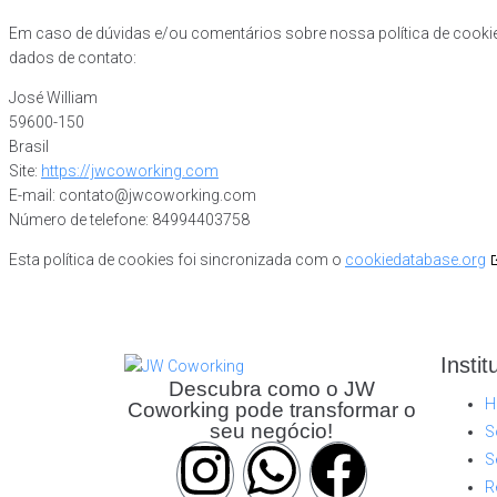
Em caso de dúvidas e/ou comentários sobre nossa política de cookie
dados de contato:
José William
59600-150
Brasil
Site:
https://jwcoworking.com
E-mail:
contato@
jwcoworking.com
Número de telefone: 84994403758
Esta política de cookies foi sincronizada com o
cookiedatabase.org
Instit
Descubra como o JW
H
Coworking pode transformar o
seu negócio!
S
S
R