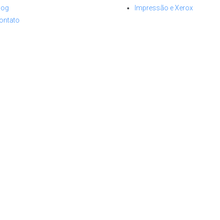
log
Impressão e Xerox
ontato